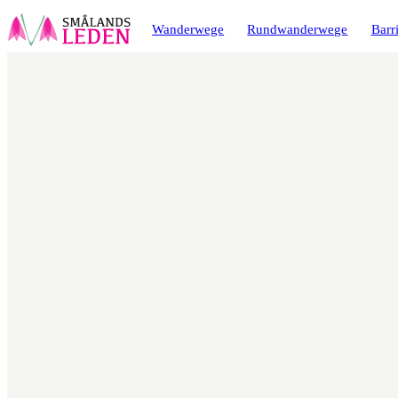
ptinhalt
ingen
Wanderwege
Rundwanderwege
Barri
Karte