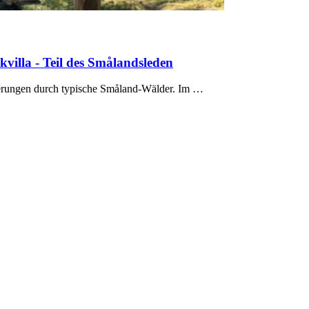
lla - Teil des Smålandsleden
erungen durch typische Småland-Wälder. Im …