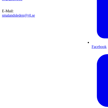
E-Mail
:
smalandsleden@rjl.se
Facebook