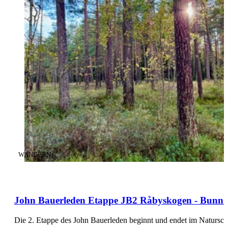
KATEGORIE
:
WANDERN
John Bauerleden Etappe JB2 Råbyskogen - Bunn - 
Die 2. Etappe des John Bauerleden beginnt und endet im Natursc