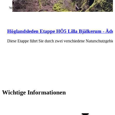
KATEGORIE
:
WANDERN
Höglandsleden Etappe HÖ5 Lilla Bjälkerum - Ädelf
Diese Etappe führt Sie durch zwei verschiedene Naturschutzgebiet
Wichtige Informationen