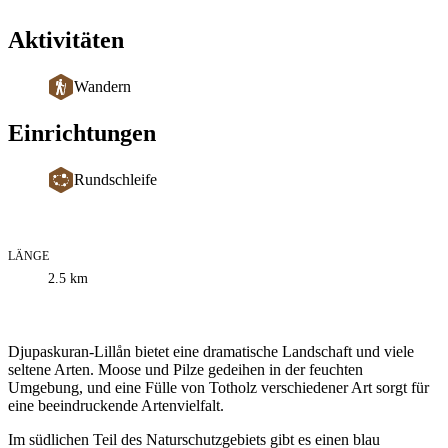
Aktivitäten
Wandern
Einrichtungen
Rundschleife
LÄNGE
Informationen
2.5
km
zum
Weg
Beschreibung
Djupaskuran-Lillån bietet eine dramatische Landschaft und viele
seltene Arten. Moose und Pilze gedeihen in der feuchten
Umgebung, und eine Fülle von Totholz verschiedener Art sorgt für
eine beeindruckende Artenvielfalt.
Im südlichen Teil des Naturschutzgebiets gibt es einen blau