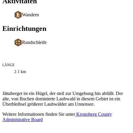
Aktivitäten
Wandern
Einrichtungen
Rundschleife
LÄNGE
Informationen
2.1
km
zum
Weg
Beschreibung
Jättaberget ist ein Hügel, der steil zur Umgebung hin abfällt. Der
alte, von Buchen dominierte Laubwald in diesem Gebiet ist ein
Überbleibsel größerer Laubwälder am Unnensee.
Weitere Informationen finden Sie unter
Kronoberg County
Administrative Board