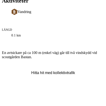
Aktiviteter
Vandring
LÄNGD
Information
0.1
km
om
leden
Beskrivning
En avtsickare på ca 100 m (enkel väg) går till två vindskydd vid
scoutgården Bastan.
Hitta hit med kollektivtrafik