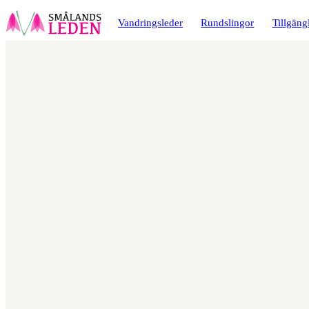
a till
dinnehåll
Vandringsleder
Rundslingor
Tillgäng
Karta