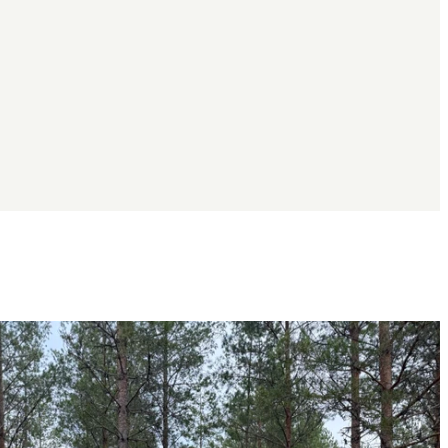
Bildspel
med
bilder