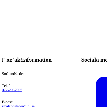
Kontaktinformation
Sociala m
Smålandsleden
Telefon
:
072-2087905
E-post
:
smalandsleden@rjl.se