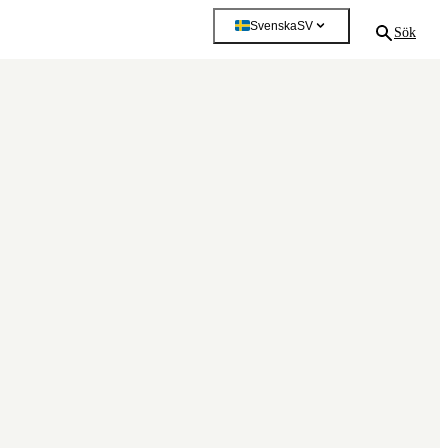
Svenska
SV
Sök