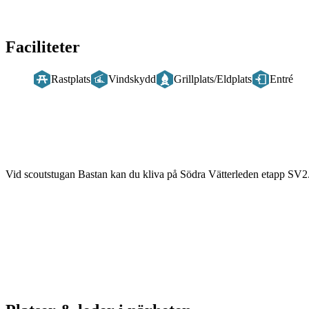
Faciliteter
Rastplats
Vindskydd
Grillplats/Eldplats
Entré
Beskrivning
Vid scoutstugan Bastan kan du kliva på Södra Vätterleden etapp SV2. 