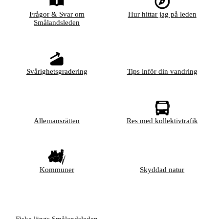
Frågor & Svar om
Hur hittar jag på leden
Smålandsleden
Svårighetsgradering
Tips inför din vandring
Allemansrätten
Res med kollektivtrafik
Kommuner
Skyddad natur
Fiske längs Smålandsleden