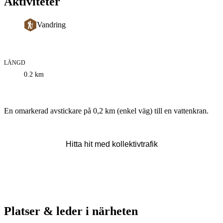
Aktiviteter
Vandring
LÄNGD
Information
0.2
km
om
leden
Beskrivning
En omarkerad avstickare på 0,2 km (enkel väg) till en vattenkran.
Hitta hit med kollektivtrafik
Platser & leder i närheten