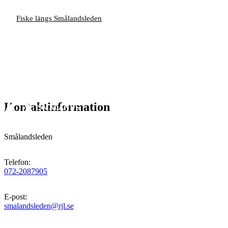
Fiske längs Smålandsleden
Kontaktinformation
Smålandsleden
Telefon
:
072-2087905
E-post
:
smalandsleden@rjl.se