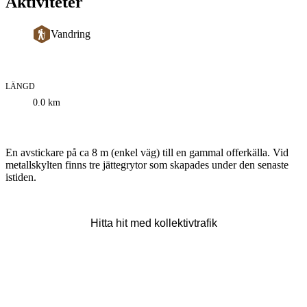
Aktiviteter
Vandring
LÄNGD
Information
0.0
km
om
leden
Beskrivning
En avstickare på ca 8 m (enkel väg) till en gammal offerkälla. Vid
metallskylten finns tre jättegrytor som skapades under den senaste
istiden.
Hitta hit med kollektivtrafik