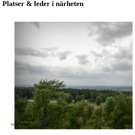
Platser & leder i närheten
KATEGORI
:
VANDRING