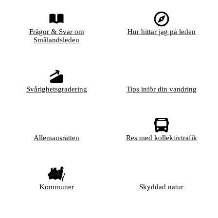
Frågor & Svar om
Hur hittar jag på leden
Smålandsleden
Svårighetsgradering
Tips inför din vandring
Allemansrätten
Res med kollektivtrafik
Kommuner
Skyddad natur