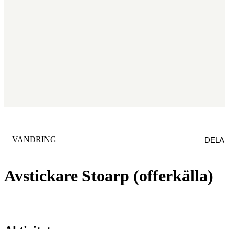
KATEGORI
:
VANDRING
DELA
Avstickare Stoarp (offerkälla)