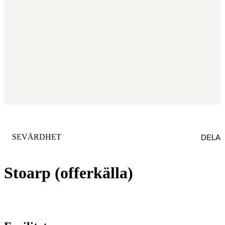
KATEGORI
:
SEVÄRDHET
DELA
Stoarp (offerkälla)