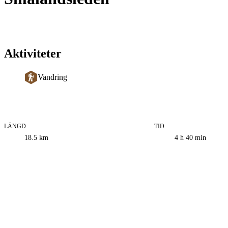
Aktiviteter
Vandring
LÄNGD
TID
Information
18.5
km
4 h 40 min
om
leden