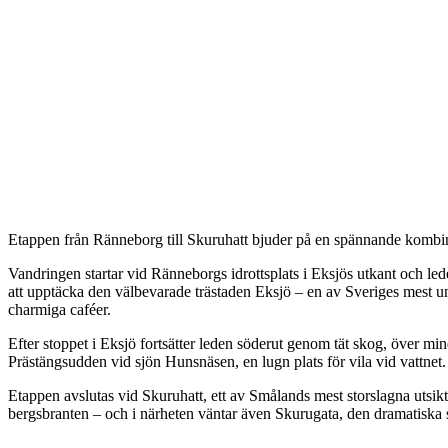
Beskrivning
Etappen från Ränneborg till Skuruhatt bjuder på en spännande kombin
Vandringen startar vid Ränneborgs idrottsplats i Eksjös utkant och le
att upptäcka den välbevarade trästaden Eksjö – en av Sveriges mest un
charmiga caféer.
Efter stoppet i Eksjö fortsätter leden söderut genom tät skog, över mi
Prästängsudden vid sjön Hunsnäsen, en lugn plats för vila vid vattnet.
Etappen avslutas vid Skuruhatt, ett av Smålands mest storslagna utsik
bergsbranten – och i närheten väntar även Skurugata, den dramatiska 