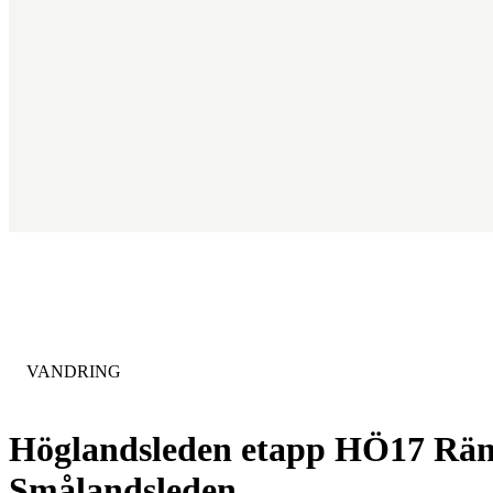
KATEGORI
:
VANDRING
Höglandsleden etapp HÖ17 Ränn
Smålandsleden