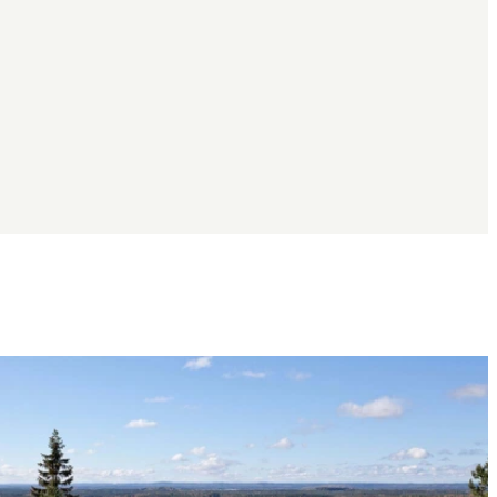
Bildspel
med
bilder