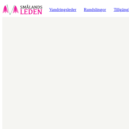
a till
dinnehåll
Vandringsleder
Rundslingor
Tillgäng
Karta