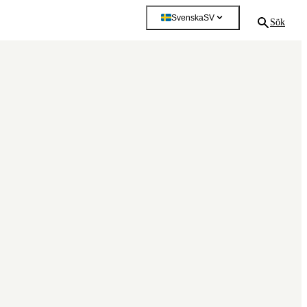
Svenska
SV
Sök