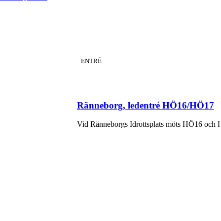
KATEGORI
:
ENTRÉ
Ränneborg, ledentré HÖ16/HÖ17
Vid Ränneborgs Idrottsplats möts HÖ16 och HÖ