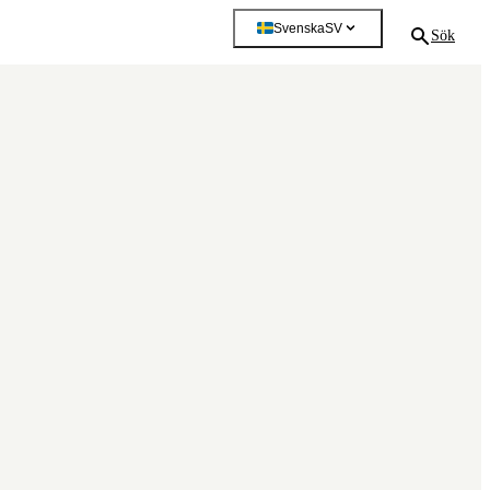
Svenska
SV
Sök