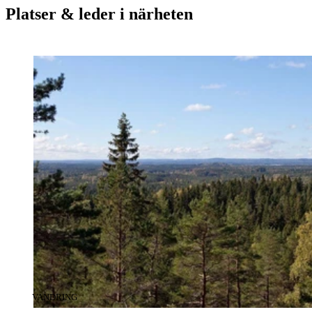
Platser & leder i närheten
KATEGORI
:
VANDRING