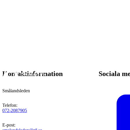
Kontaktinformation
Sociala m
Smålandsleden
Telefon
:
072-2087905
E-post
: