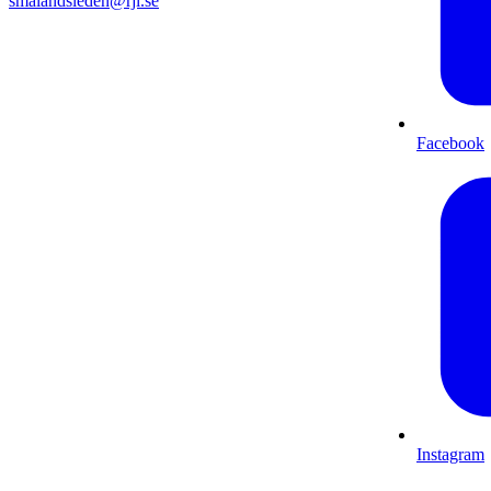
smalandsleden@rjl.se
Facebook
Instagram