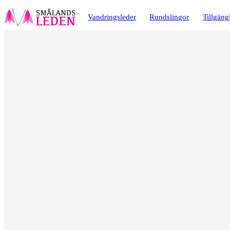
a till
dinnehåll
Vandringsleder
Rundslingor
Tillgäng
Karta