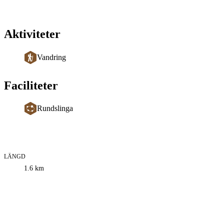
Aktiviteter
Vandring
Faciliteter
Rundslinga
LÄNGD
Information
1.6
km
om
leden