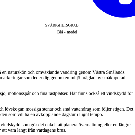
SVÅRIGHETSGRAD
Blå - medel
 på en naturskön och omväxlande vandring genom Västra Smålands
e markeringar som leder dig genom en miljö präglad av småkuperad
sjö, motionsspår och fina rastplatser. Här finns också ett vindskydd för
h lövskogar, mossiga stenar och små vattendrag som följer stigen. Det
ör den som vill ha en avkopplande dagstur i lugnt tempo.
t vindskydd som gör det enkelt att planera övernattning eller en längre
att vara långt från vardagens brus.