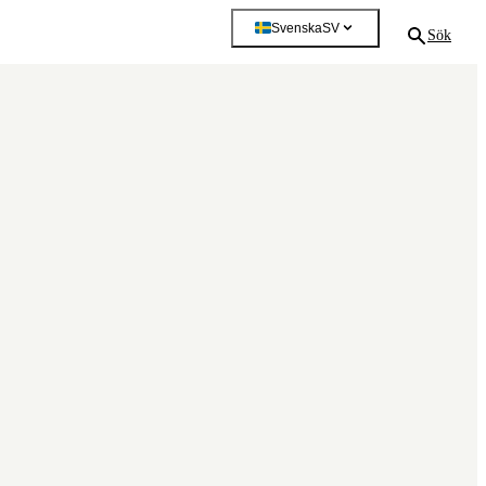
Svenska
SV
Sök