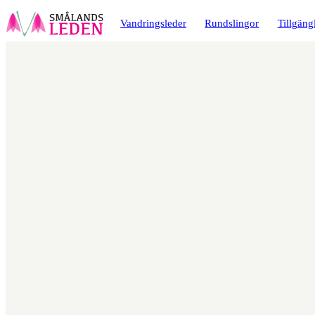
a till
dinnehåll
Vandringsleder
Rundslingor
Tillgäng
Karta