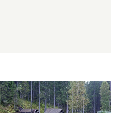
Bildspel
med
bilder