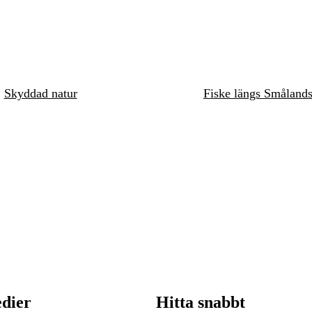
Skyddad natur
Fiske längs Småland
edier
Hitta snabbt