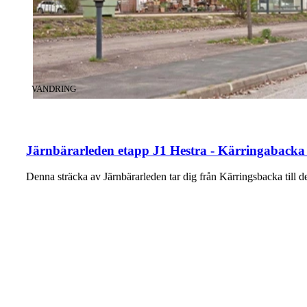
KATEGORI
:
VANDRING
Järnbärarleden etapp J1 Hestra - Kärringabacka
Denna sträcka av Järnbärarleden tar dig från Kärringsbacka till 