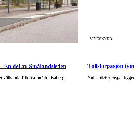
KATEGORI
:
VINDSKYDD
Töllstorpasjön (vi
 - En del av Smålandsleden
Vid Töllstorpasjön ligger
det välkända friluftsområdet Isaberg…