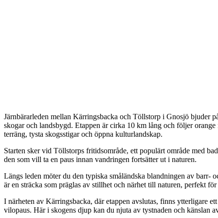
Beskrivning
Järnbärarleden mellan Kärringsbacka och Töllstorp i Gnosjö bjuder
skogar och landsbygd. Etappen är cirka 10 km lång och följer orang
terräng, tysta skogsstigar och öppna kulturlandskap.
Starten sker vid Töllstorps fritidsområde, ett populärt område med bad
den som vill ta en paus innan vandringen fortsätter ut i naturen.
Längs leden möter du den typiska småländska blandningen av barr- oc
är en sträcka som präglas av stillhet och närhet till naturen, perfekt f
I närheten av Kärringsbacka, där etappen avslutas, finns ytterligare et
vilopaus. Här i skogens djup kan du njuta av tystnaden och känslan av 