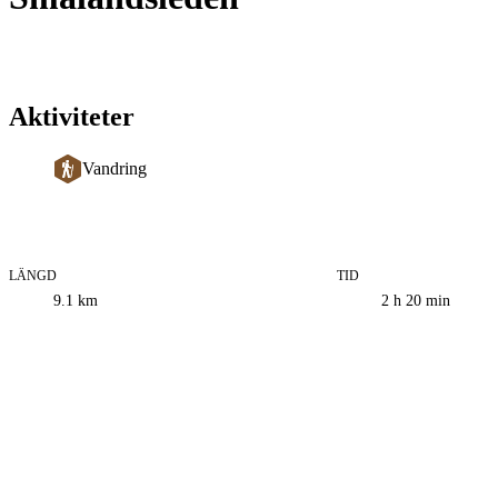
Aktiviteter
Vandring
LÄNGD
TID
Information
9.1
km
2 h 20 min
om
leden