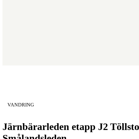
KATEGORI
:
VANDRING
Järnbärarleden etapp J2 Töllsto
Smålandsleden