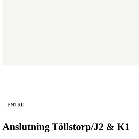
KATEGORI
:
ENTRÉ
Anslutning Töllstorp/J2 & K1