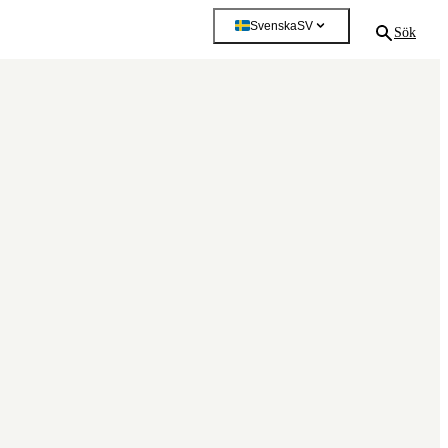
Svenska
SV
Sök