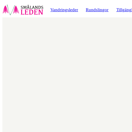
a till
dinnehåll
Vandringsleder
Rundslingor
Tillgäng
Karta