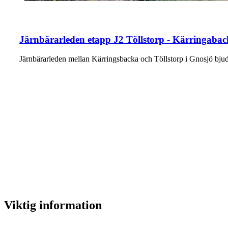
Järnbärarleden etapp J2 Töllstorp - Kärringabac
Järnbärarleden mellan Kärringsbacka och Töllstorp i Gnosjö b
Viktig information