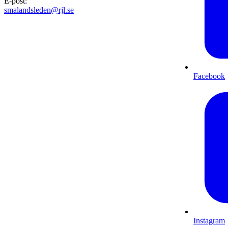
E-post
:
smalandsleden@rjl.se
Facebook
Instagram