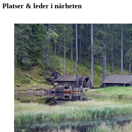
Platser & leder i närheten
KATEGORI
:
VANDRING