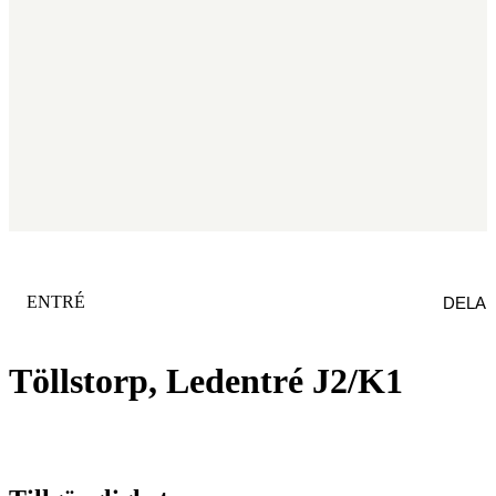
KATEGORI
:
ENTRÉ
DELA
Töllstorp, Ledentré J2/K1