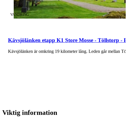
KATEGORI
:
VANDRING
Kävsjölänken etapp K1 Store Mosse - Töllstorp - 
Kävsjölänken är omkring 19 kilometer lång. Leden går mellan Töl
Viktig information