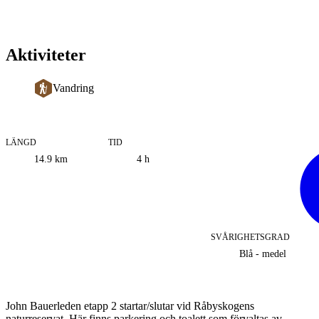
Aktiviteter
Vandring
LÄNGD
TID
Information
14.9
km
4 h
om
leden
SVÅRIGHETSGRAD
Blå - medel
Beskrivning
John Bauerleden etapp 2 startar/slutar vid Råbyskogens
naturreservat. Här finns parkering och toalett som förvaltas av