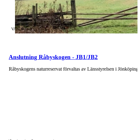
KATEGORI
:
VANDRING
Anslutning Råbyskogen - JB1/JB2
Råbyskogens naturreservat förvaltas av Länsstyrelsen i Jönköpings