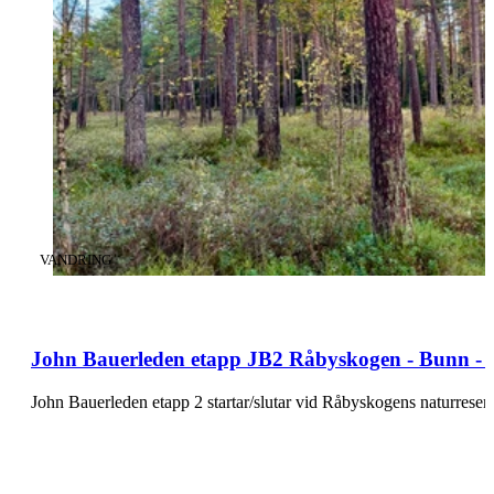
KATEGORI
:
VANDRING
John Bauerleden etapp JB2 Råbyskogen - Bunn - 
John Bauerleden etapp 2 startar/slutar vid Råbyskogens naturreser