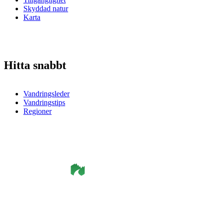
Skyddad natur
Karta
Hitta snabbt
Vandringsleder
Vandringstips
Regioner
©
Smålandsleden
& OutdoorMap. All rights reserved.