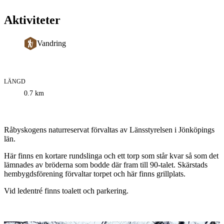
Aktiviteter
Vandring
LÄNGD
Information
0.7
km
om
leden
Beskrivning
Råbyskogens naturreservat förvaltas av Länsstyrelsen i Jönköpings
län.
Här finns en kortare rundslinga och ett torp som står kvar så som det
lämnades av bröderna som bodde där fram till 90-talet. Skärstads
hembygdsförening förvaltar torpet och här finns grillplats.
Vid ledentré finns toalett och parkering.
Bildspel