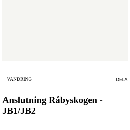
KATEGORI
:
VANDRING
DELA
Anslutning Råbyskogen -
JB1/JB2