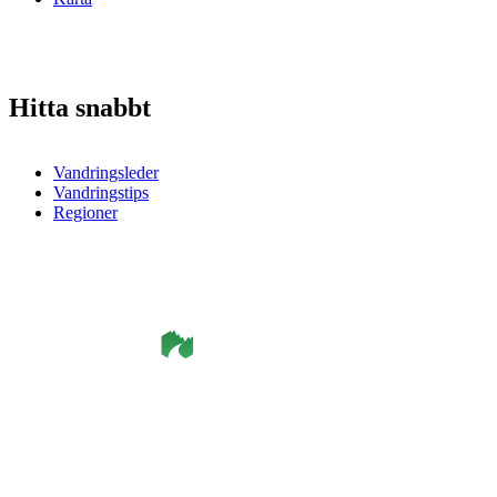
Hitta snabbt
Vandringsleder
Vandringstips
Regioner
©
Smålandsleden
& OutdoorMap. All rights reserved.
Integritetspolicy
•
Cookiepolicy