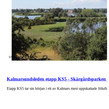
KATEGORI
:
VANDRING
Kalmarsundsleden etapp KS5 - Skärgårdsparken -
Etapp KS5 tar sin början i ett av Kalmars mest uppskattade frilu