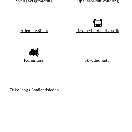
Svårighetsgradering
Tips inför din vandring
Allemansrätten
Res med kollektivtrafik
Kommuner
Skyddad natur
Fiske längs Smålandsleden