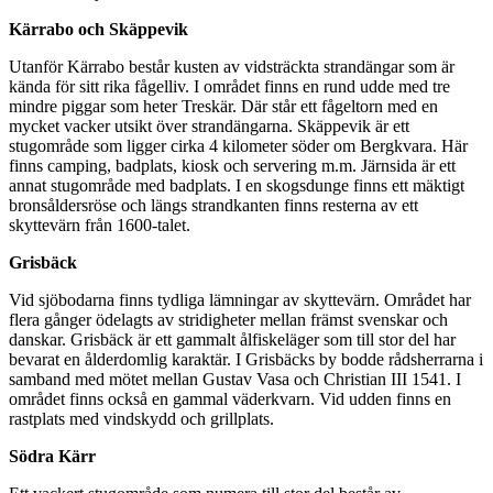
Kärrabo och Skäppevik
Utanför Kärrabo består kusten av vidsträckta strandängar som är
kända för sitt rika fågelliv. I området finns en rund udde med tre
mindre piggar som heter Treskär. Där står ett fågeltorn med en
mycket vacker utsikt över strandängarna. Skäppevik är ett
stugområde som ligger cirka 4 kilometer söder om Bergkvara. Här
finns camping, badplats, kiosk och servering m.m. Järnsida är ett
annat stugområde med badplats. I en skogsdunge finns ett mäktigt
bronsåldersröse och längs strandkanten finns resterna av ett
skyttevärn från 1600-talet.
Grisbäck
Vid sjöbodarna finns tydliga lämningar av skyttevärn. Området har
flera gånger ödelagts av stridigheter mellan främst svenskar och
danskar. Grisbäck är ett gammalt ålfiskeläger som till stor del har
bevarat en ålderdomlig karaktär. I Grisbäcks by bodde rådsherrarna i
samband med mötet mellan Gustav Vasa och Christian III 1541. I
området finns också en gammal väderkvarn. Vid udden finns en
rastplats med vindskydd och grillplats.
Södra Kärr