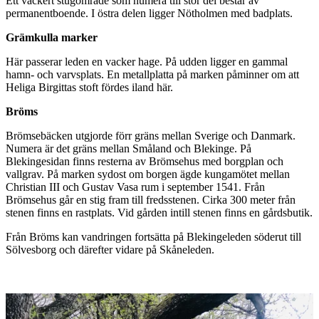
Ett vackert stugområde som numera till stor del består av
permanentboende. I östra delen ligger Nötholmen med badplats.
Grämkulla marker
Här passerar leden en vacker hage. På udden ligger en gammal
hamn- och varvsplats. En metallplatta på marken påminner om att
Heliga Birgittas stoft fördes iland här.
Bröms
Brömsebäcken utgjorde förr gräns mellan Sverige och Danmark.
Numera är det gräns mellan Småland och Blekinge. På
Blekingesidan finns resterna av Brömsehus med borgplan och
vallgrav. På marken sydost om borgen ägde kungamötet mellan
Christian III och Gustav Vasa rum i september 1541. Från
Brömsehus går en stig fram till fredsstenen. Cirka 300 meter från
stenen finns en rastplats. Vid gården intill stenen finns en gårdsbutik.
Från Bröms kan vandringen fortsätta på Blekingeleden söderut till
Sölvesborg och därefter vidare på Skåneleden.
Bildspel
med