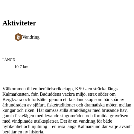
Aktiviteter
Vandring
LÄNGD
Information
10.7
km
om
leden
Beskrivning
Välkommen till en berättelserik etapp, KS9 - en sträcka längs
Kalmarkusten, från Baduddens vackra miljö, strax söder om
Bergkvara och fortsätter genom ett kustlandskap som bär spår av
århundraden av sjöfart, fisketraditioner och dramatiska möten mellan
kungar och riken. Här samsas stilla strandängar med brusande hav,
gamla fiskelägen med levande stugområden och forntida gravrösen
med vindpinade utsiktsplatser. Det är en vandring för både
nyfikenhet och njutning – en resa längs Kalmarsund där varje avsnitt
berättar en ny historia.