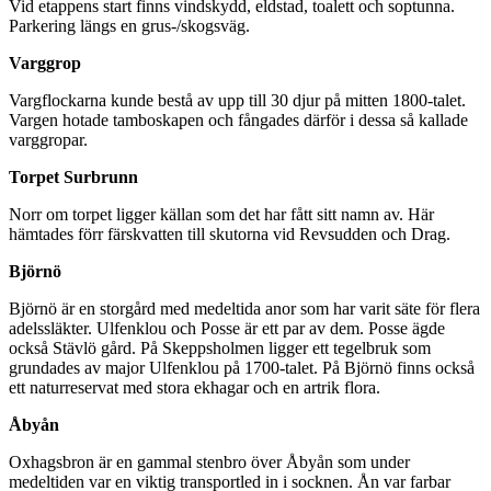
Vid etappens start finns vindskydd, eldstad, toalett och soptunna.
Parkering längs en grus-/skogsväg.
Varggrop
Vargflockarna kunde bestå av upp till 30 djur på mitten 1800-talet.
Vargen hotade tamboskapen och fångades därför i dessa så kallade
varggropar.
Torpet Surbrunn
Norr om torpet ligger källan som det har fått sitt namn av. Här
hämtades förr färskvatten till skutorna vid Revsudden och Drag.
Björnö
Björnö är en storgård med medeltida anor som har varit säte för flera
adelssläkter. Ulfenklou och Posse är ett par av dem. Posse ägde
också Stävlö gård. På Skeppsholmen ligger ett tegelbruk som
grundades av major Ulfenklou på 1700-talet. På Björnö finns också
ett naturreservat med stora ekhagar och en artrik flora.
Åbyån
Oxhagsbron är en gammal stenbro över Åbyån som under
medeltiden var en viktig transportled in i socknen. Ån var farbar