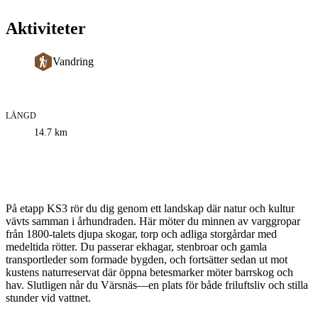
Aktiviteter
Vandring
LÄNGD
Information
14.7
km
om
leden
Beskrivning
På etapp KS3 rör du dig genom ett landskap där natur och kultur
vävts samman i århundraden. Här möter du minnen av varggropar
från 1800-talets djupa skogar, torp och adliga storgårdar med
medeltida rötter. Du passerar ekhagar, stenbroar och gamla
transportleder som formade bygden, och fortsätter sedan ut mot
kustens naturreservat där öppna betesmarker möter barrskog och
hav. Slutligen når du Värsnäs—en plats för både friluftsliv och stilla
stunder vid vattnet.