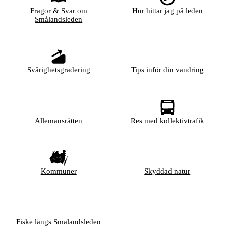
Frågor & Svar om
Hur hittar jag på leden
Smålandsleden
Svårighetsgradering
Tips inför din vandring
Allemansrätten
Res med kollektivtrafik
Kommuner
Skyddad natur
Fiske längs Smålandsleden