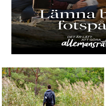
Bildspel
med
bilder