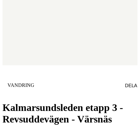
KATEGORI
:
VANDRING
DELA
Kalmarsundsleden etapp 3 -
Revsuddevägen - Värsnäs