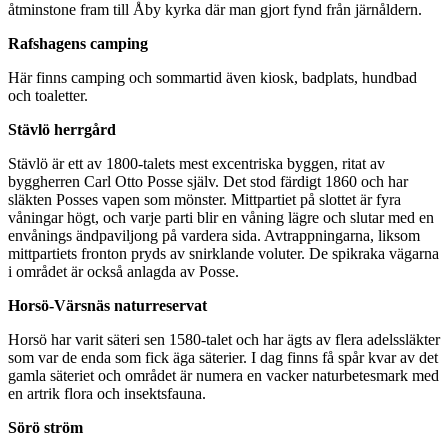
åtminstone fram till Åby kyrka där man gjort fynd från järnåldern.
Rafshagens camping
Här finns camping och sommartid även kiosk, badplats, hundbad
och toaletter.
Stävlö herrgård
Stävlö är ett av 1800-talets mest excentriska byggen, ritat av
byggherren Carl Otto Posse själv. Det stod färdigt 1860 och har
släkten Posses vapen som mönster. Mittpartiet på slottet är fyra
våningar högt, och varje parti blir en våning lägre och slutar med en
envånings ändpaviljong på vardera sida. Avtrappningarna, liksom
mittpartiets fronton pryds av snirklande voluter. De spikraka vägarna
i området är också anlagda av Posse.
Horsö-Värsnäs naturreservat
Horsö har varit säteri sen 1580-talet och har ägts av flera adelssläkter
som var de enda som fick äga säterier. I dag finns få spår kvar av det
gamla säteriet och området är numera en vacker naturbetesmark med
en artrik flora och insektsfauna.
Sörö ström