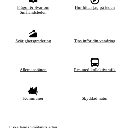
Frågor & Svar om
Hur hittar jag på leden
Smålandsleden
Svårighetsgradering
Tips inför din vandring
Allemansrätten
Res med kollektivtrafik
Kommuner
Skyddad natur
Fiske längs Smålandsleden