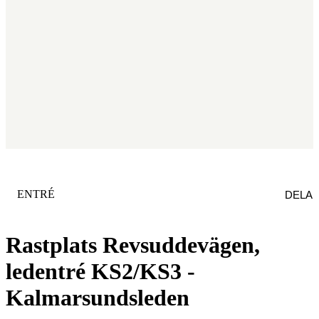
KATEGORI
:
ENTRÉ
DELA
Rastplats Revsuddevägen,
ledentré KS2/KS3 -
Kalmarsundsleden