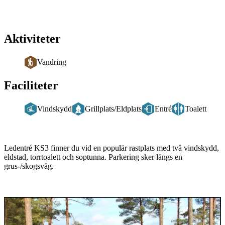
Aktiviteter
Vandring
Faciliteter
Vindskydd
Grillplats/Eldplats
Entré
Toalett
Beskrivning
Ledentré KS3 finner du vid en populär rastplats med två vindskydd,
eldstad, torrtoalett och soptunna. Parkering sker längs en
grus-/skogsväg.
Bildspel
med
bilder