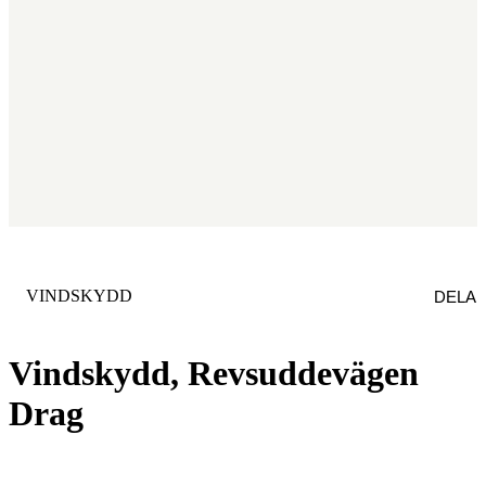
KATEGORI
:
VINDSKYDD
DELA
Vindskydd, Revsuddevägen
Drag