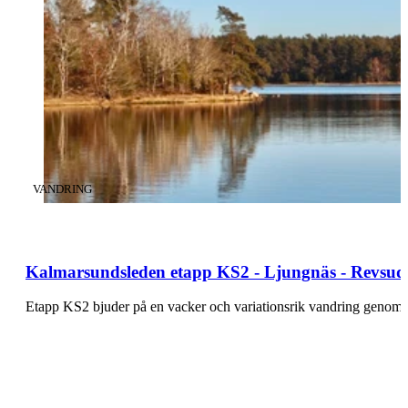
KATEGORI
:
VANDRING
Kalmarsundsleden etapp KS2 - Ljungnäs - Revsudd
Etapp KS2 bjuder på en vacker och variationsrik vandring genom e