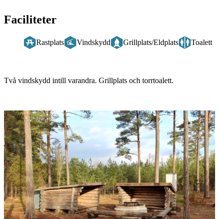
Faciliteter
Rastplats
Vindskydd
Grillplats/Eldplats
Toalett
Beskrivning
Två vindskydd intill varandra. Grillplats och torrtoalett.
Bildspel
med
bilder