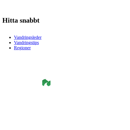
Hitta snabbt
Vandringsleder
Vandringstips
Regioner
©
Smålandsleden
& OutdoorMap. All rights reserved.
Integritetspolicy
•
Cookiepolicy