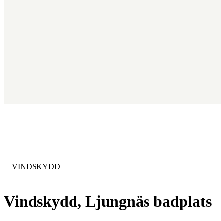
KATEGORI
:
VINDSKYDD
Vindskydd, Ljungnäs badplats