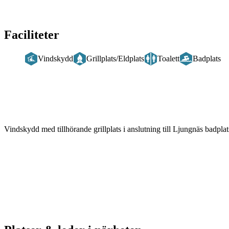
Faciliteter
Vindskydd
Grillplats/Eldplats
Toalett
Badplats
Beskrivning
Vindskydd med tillhörande grillplats i anslutning till Ljungnäs badplat