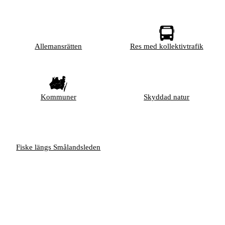
Allemansrätten
Res med kollektivtrafik
Kommuner
Skyddad natur
Fiske längs Smålandsleden