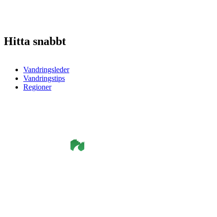
Hitta snabbt
Vandringsleder
Vandringstips
Regioner
©
Smålandsleden
& OutdoorMap. All rights reserved.
Integritetspolicy
•
Cookiepolicy