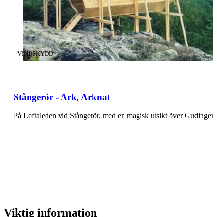
KATEGORI
:
VINDSKYDD
Stångerör - Ark, Arknat
På Loftaleden vid Stångerör, med en magisk utsikt över Gudingen o
Viktig information