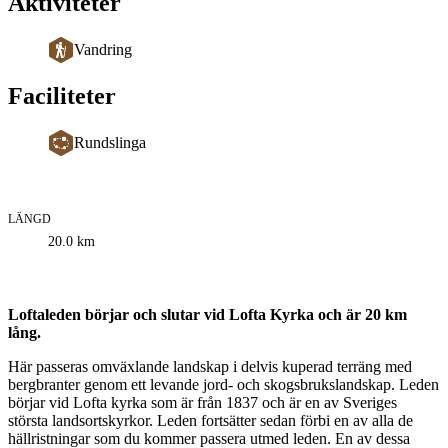
Aktiviteter
Vandring
Faciliteter
Rundslinga
LÄNGD
Information
20.0
km
om
leden
Beskrivning
Loftaleden börjar och slutar vid Lofta Kyrka och är 20 km
lång.
Här passeras omväxlande landskap i delvis kuperad terräng med
bergbranter genom ett levande jord- och skogsbrukslandskap. Leden
börjar vid Lofta kyrka som är från 1837 och är en av Sveriges
största landsortskyrkor. Leden fortsätter sedan förbi en av alla de
hällristningar som du kommer passera utmed leden. En av dessa