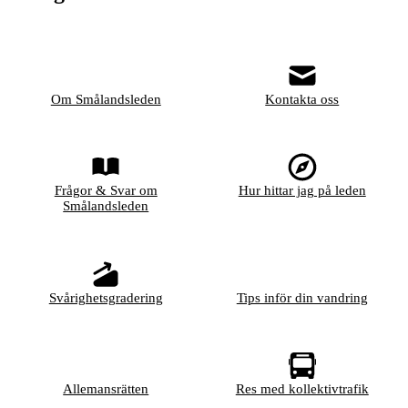
Om Smålandsleden
Kontakta oss
Frågor & Svar om
Hur hittar jag på leden
Smålandsleden
Svårighetsgradering
Tips inför din vandring
Allemansrätten
Res med kollektivtrafik