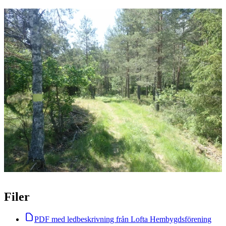
Bildspel
med
bilder
Filer
PDF med ledbeskrivning från Lofta Hembygdsförening