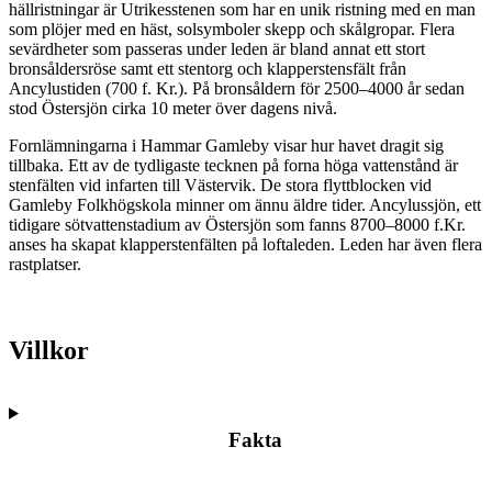
hällristningar är Utrikesstenen som har en unik ristning med en man
som plöjer med en häst, solsymboler skepp och skålgropar. Flera
sevärdheter som passeras under leden är bland annat ett stort
bronsåldersröse samt ett stentorg och klapperstensfält från
Ancylustiden (700 f. Kr.). På bronsåldern för 2500–4000 år sedan
stod Östersjön cirka 10 meter över dagens nivå.
Fornlämningarna i Hammar Gamleby visar hur havet dragit sig
tillbaka. Ett av de tydligaste tecknen på forna höga vattenstånd är
stenfälten vid infarten till Västervik. De stora flyttblocken vid
Gamleby Folkhögskola minner om ännu äldre tider. Ancylussjön, ett
tidigare sötvattenstadium av Östersjön som fanns 8700–8000 f.Kr.
anses ha skapat klapperstenfälten på loftaleden. Leden har även flera
rastplatser.
Villkor
Fakta