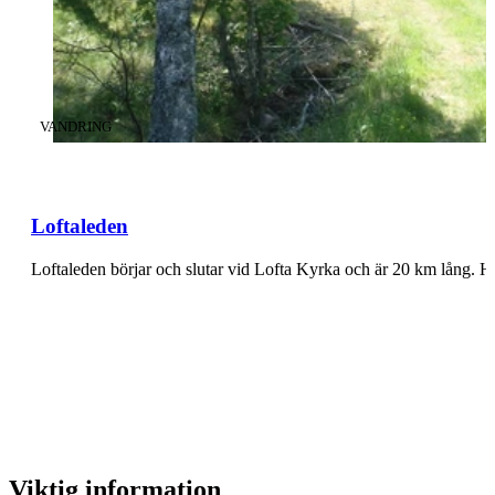
KATEGORI
:
VANDRING
Loftaleden
Loftaleden börjar och slutar vid Lofta Kyrka och är 20 km lång.
Viktig information