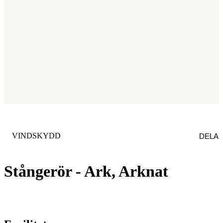
KATEGORI
:
VINDSKYDD
DELA
Stångerör - Ark, Arknat