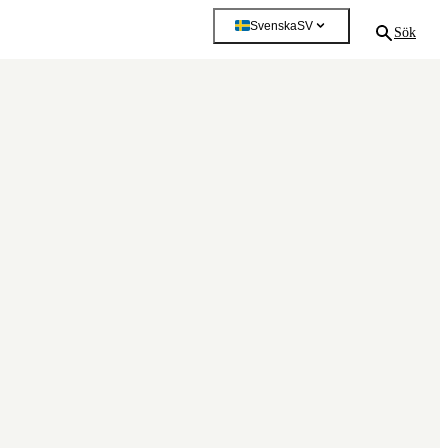
Svenska
SV
Sök