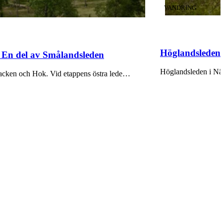
KATEGORI
:
VANDRING
Höglandsleden
 En del av Smålandsleden
Höglandsleden i Näs
Etapp HÖ19 är cirka 20 km lång och sträcker sig mellan Tomtabacken och Hok. Vid etappens östra lede…