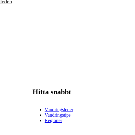
sleden
Hitta snabbt
Vandringsleder
Vandringstips
Regioner