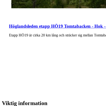
KATEGORI
:
VANDRING
Höglandsleden etapp HÖ19 Tomtabacken - Hok -
Viktig information