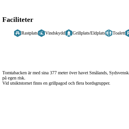
Faciliteter
Rastplats
Vindskydd
Grillplats/Eldplats
Toalett
Beskrivning
Tomtabacken är med sina 377 meter över havet Smålands, Sydsvenska 
på egen risk.
Vid utsiktstornet finns en grillpagod och flera bordsgrupper.