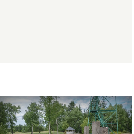
Bildspel
med
bilder