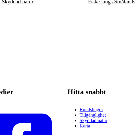
Skyddad natur
Fiske längs Småland
edier
Hitta snabbt
Rundslingor
Tillgänglighet
Skyddad natur
Karta