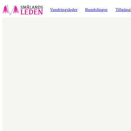
a till
dinnehåll
Vandringsleder
Rundslingor
Tillgäng
Karta