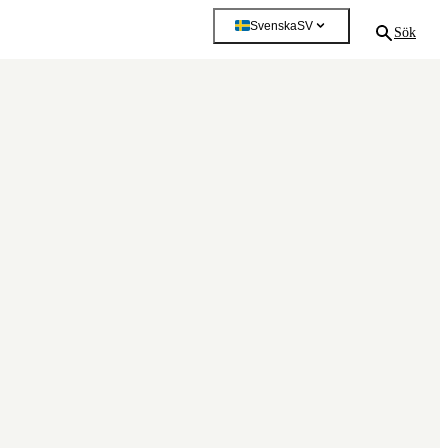
Svenska
SV
Sök