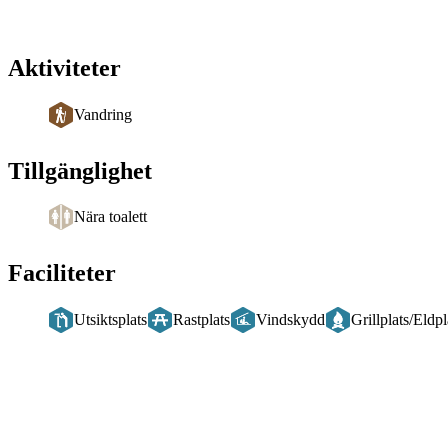
Aktiviteter
Vandring
Tillgänglighet
Nära toalett
Faciliteter
Utsiktsplats
Rastplats
Vindskydd
Grillplats/Eldpl
Beskrivning