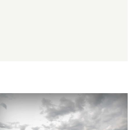
Bildspel
med
bilder