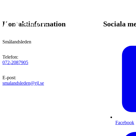
Kontaktinformation
Sociala m
Smålandsleden
Telefon
:
072-2087905
E-post
:
smalandsleden@rjl.se
Facebook