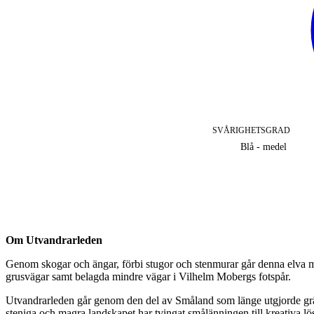
SVÅRIGHETSGRAD
Blå - medel
Beskrivning
Om Utvandrarleden
Genom skogar och ängar, förbi stugor och stenmurar går denna elva m
grusvägar samt belagda mindre vägar i Vilhelm Mobergs fotspår.
Utvandrarleden går genom den del av Småland som länge utgjorde gr
steniga och magra landskapet har tvingat smålänningen till kreativa lös