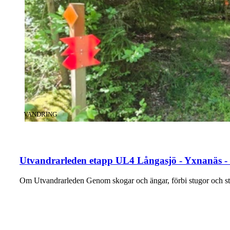
KATEGORI
:
VANDRING
Utvandrarleden etapp UL4 Långasjö - Yxnanäs -
Om Utvandrarleden Genom skogar och ängar, förbi stugor och s