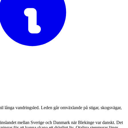
il långa vandringsled. Leden går omväxlande på stigar, skogsvägar,
änslandet mellan Sverige och Danmark när Blekinge var danskt. Det
ningar för att kunna skapa ett drägligt liv. Otaliga stenmurar längs