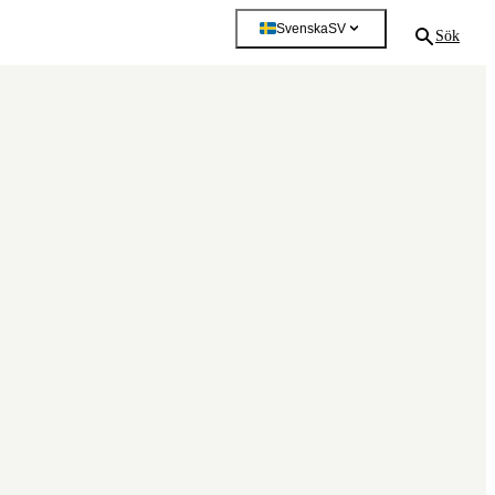
Svenska
SV
Sök