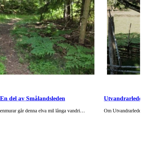
KATEGORI
:
VANDRING
 En del av Smålandsleden
Utvandrarlede
tenmurar går denna elva mil långa vandri…
Om Utvandrarleden