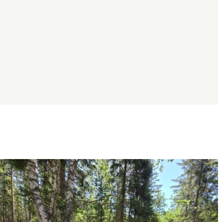
Bildspel
med
bilder