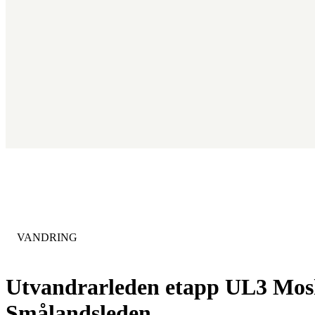
KATEGORI
:
VANDRING
Utvandrarleden etapp UL3 Moshu
Smålandsleden