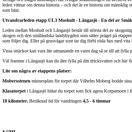
leden vittnar om denna historia – och det är en historia om mänsklig 
som bäst.
Utvandrarleden etapp UL3 Moshult - Långasjö - En del av Smål
Leden mellan Moshult och Långasjö består till största del av skogsstig
skogen och den småländska landsbygden som sätter prägel på etappen. 
som följer dig. Eller på grusvägar som tar dig förbi röda hus med vit
Vissa sträckor kan vara lite utmanande en varm dag så se till att fylla
Väl framme i Långasjö kan du åter fylla på ditt dricksvatten och här fi
Lite om några av etappens platser:
Mobersstenen
minnesplats för torpet där Vilhelm Moberg bodde sina 
Klasatorpet
i Långasjö hittar du torpet som fick agera Korpamoen i f
18 kilometer.
Beräknad tid för vandringen
4,5 - 6 timmar