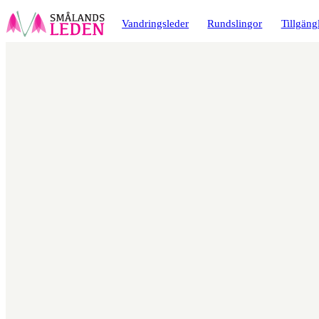
a till
dinnehåll
Vandringsleder
Rundslingor
Tillgäng
Karta