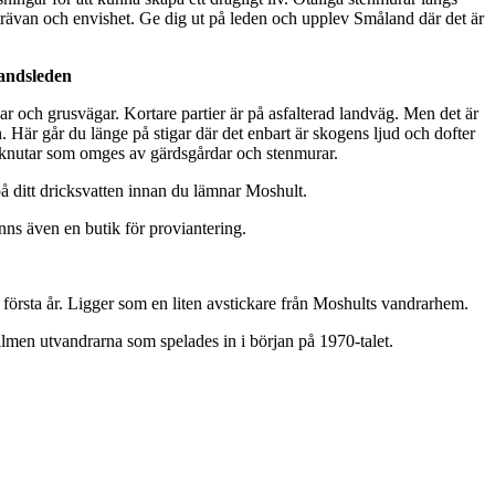
strävan och envishet. Ge dig ut på leden och upplev Småland där det är
andsleden
ar och grusvägar. Kortare partier är på asfalterad landväg. Men det är
Här går du länge på stigar där det enbart är skogens ljud och dofter
a knutar som omges av gärdsgårdar och stenmurar.
 på ditt dricksvatten innan du lämnar Moshult.
nns även en butik för proviantering.
första år. Ligger som en liten avstickare från Moshults vandrarhem.
ilmen utvandrarna som spelades in i början på 1970-talet.