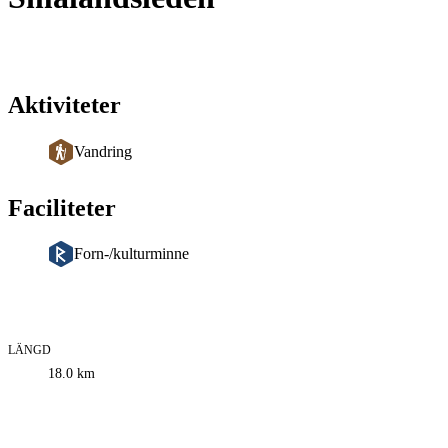
Aktiviteter
Vandring
Faciliteter
Forn-/kulturminne
LÄNGD
Information
18.0
km
om
leden