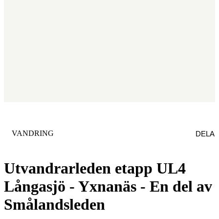
KATEGORI
:
VANDRING
DELA
Utvandrarleden etapp UL4
Långasjö - Yxnanäs - En del av
Smålandsleden