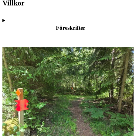
Villkor
Föreskrifter
Bildspel
med
bilder