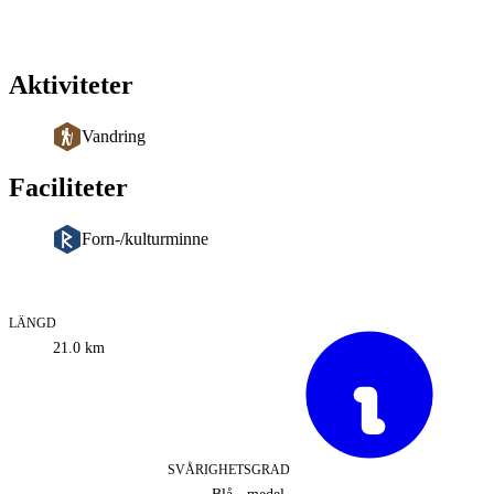
Aktiviteter
Vandring
Faciliteter
Forn-/kulturminne
LÄNGD
Information
21.0
km
om
leden
SVÅRIGHETSGRAD