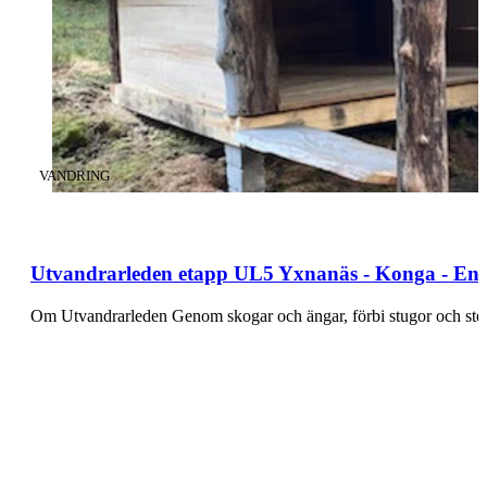
KATEGORI
:
VANDRING
Utvandrarleden etapp UL5 Yxnanäs - Konga - En 
Om Utvandrarleden Genom skogar och ängar, förbi stugor och ste