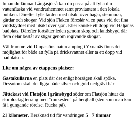
Innan du lämnar Långasjö så kan du passa på att fylla din
vattenflaska vid vandrarhemmet samt proviantera i den lokala
butiken. Därefter fylls färden med utsikt över hagar, stenmurar,
gårdar och skogar. Vid sjön Flaken föreslår vi en paus vid det fina
vindskyddet med utsikt över sjön. Eller kanske ett dopp vid Häljanäs
badplats. Därefter fortsätter leden genom skog och landsbygd där
flera delar består av stigar genom rogivande skogar.
Väl framme vid Djupasjöns naturcamping i Yxnanäs finns det
möjlighet för både att fylla på dricksvattnet eller ta ett dopp vid
badplatsen.
Lite om några av etappens platser:
Gastakullarna
en plats där det enligt hörsägen skall spöka.
Dessutom skall det ligga både silver och guld nedgrävt här.
Jättekast vid Flatsjön i gränsbygd
söder om Flatsjön hittar du
storblockig terräng med "runkesten" på berghäll (sten som man kan
få i gungande rörelse. Rucka på).
21 kilometer
. Beräknad tid för vandringen
5 - 7 timmar