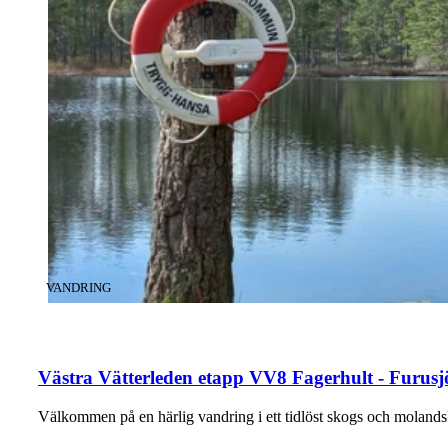
KATEGORI
:
VANDRING
Västra Vätterleden etapp VV8 Fagerhult - Furusj
Välkommen på en härlig vandring i ett tidlöst skogs och moland