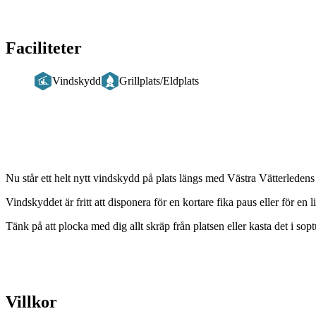
Faciliteter
Vindskydd
Grillplats/Eldplats
Beskrivning
Nu står ett helt nytt vindskydd på plats längs med Västra Vätterleden
Vindskyddet är fritt att disponera för en kortare fika paus eller för en l
Tänk på att plocka med dig allt skräp från platsen eller kasta det i so
Villkor