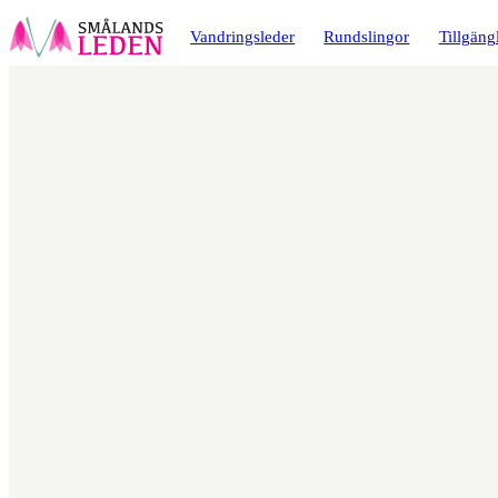
a till
dinnehåll
Vandringsleder
Rundslingor
Tillgäng
Karta