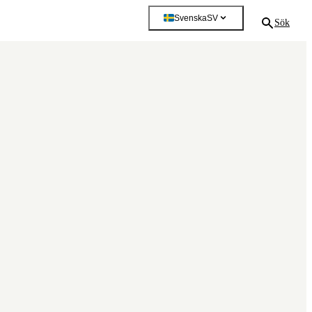
Svenska
SV
Sök