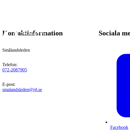
Kontaktinformation
Sociala m
Smålandsleden
Telefon
:
072-2087905
E-post
:
smalandsleden@rjl.se
Facebook