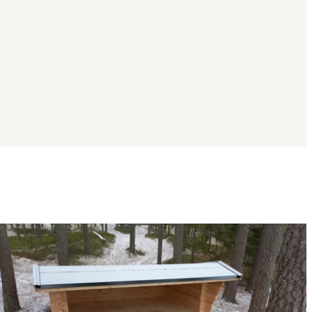
Bildspel
med
bilder