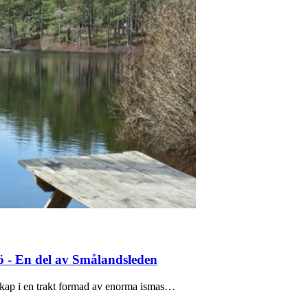
ö - En del av Smålandsleden
skap i en trakt formad av enorma ismas…