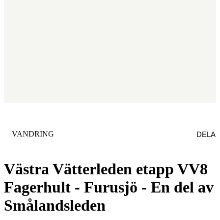
KATEGORI
:
VANDRING
DELA
Västra Vätterleden etapp VV8
Fagerhult - Furusjö - En del av
Smålandsleden