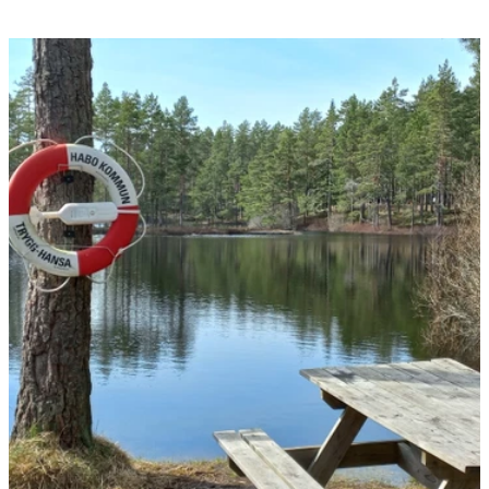
Bildspel
med
bilder