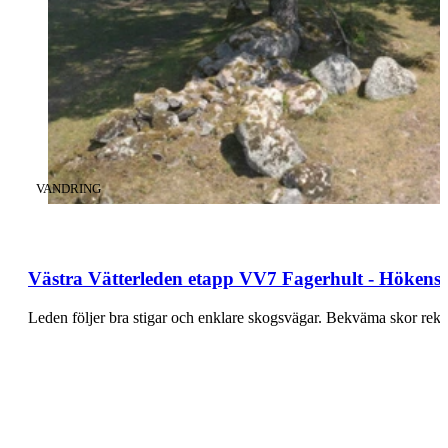
KATEGORI
:
VANDRING
Västra Vätterleden etapp VV7 Fagerhult - Hökenså
Leden följer bra stigar och enklare skogsvägar. Bekväma skor r