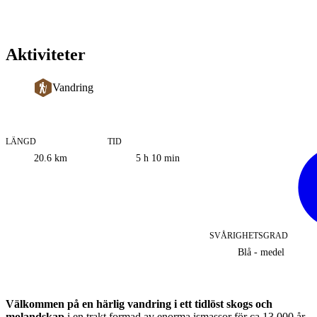
Aktiviteter
Vandring
LÄNGD
TID
Information
20.6
km
5 h 10 min
om
leden
SVÅRIGHETSGRAD
Blå - medel
Beskrivning
Välkommen på en härlig vandring i ett tidlöst skogs och
molandskap
i en trakt formad av enorma ismassor för ca 13 000 år