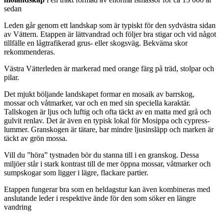
sedan
Leden går genom ett landskap som är typiskt för den sydvästra sidan
av Vättern. Etappen är lättvandrad och följer bra stigar och vid något
tillfälle en lågtrafikerad grus- eller skogsväg. Bekväma skor
rekommenderas.
Västra Vätterleden är markerad med orange färg på träd, stolpar och
pilar.
Det mjukt böljande landskapet formar en mosaik av barrskog,
mossar och våtmarker, var och en med sin speciella karaktär.
Tallskogen är ljus och luftig och ofta täckt av en matta med grå och
gulvit renlav. Det är även en typisk lokal för Mosippa och cypress-
lummer. Granskogen är tätare, har mindre ljusinsläpp och marken är
täckt av grön mossa.
Vill du ”höra” tystnaden bör du stanna till i en granskog. Dessa
miljöer står i stark kontrast till de mer öppna mossar, våtmarker och
sumpskogar som ligger i lägre, flackare partier.
Etappen fungerar bra som en heldagstur kan även kombineras med
anslutande leder i respektive ände för den som söker en längre
vandring