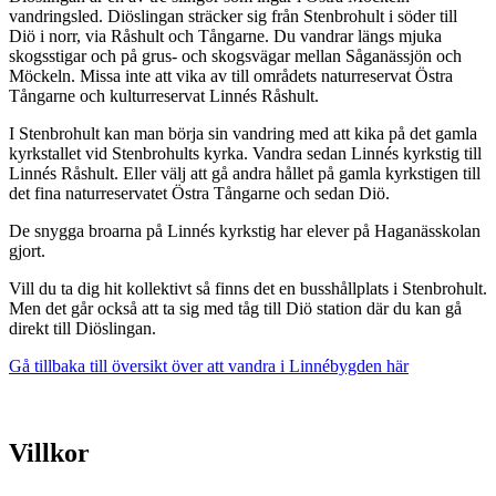
vandringsled. Diöslingan sträcker sig från Stenbrohult i söder till
Diö i norr, via Råshult och Tångarne. Du vandrar längs mjuka
skogsstigar och på grus- och skogsvägar mellan Såganässjön och
Möckeln. Missa inte att vika av till områdets naturreservat Östra
Tångarne och kulturreservat Linnés Råshult.
I Stenbrohult kan man börja sin vandring med att kika på det gamla
kyrkstallet vid Stenbrohults kyrka. Vandra sedan Linnés kyrkstig till
Linnés Råshult. Eller välj att gå andra hållet på gamla kyrkstigen till
det fina naturreservatet Östra Tångarne och sedan Diö.
De snygga broarna på Linnés kyrkstig har elever på Haganässkolan
gjort.
Vill du ta dig hit kollektivt så finns det en busshållplats i Stenbrohult.
Men det går också att ta sig med tåg till Diö station där du kan gå
direkt till Diöslingan.
Gå tillbaka till översikt över att vandra i Linnébygden här
Villkor