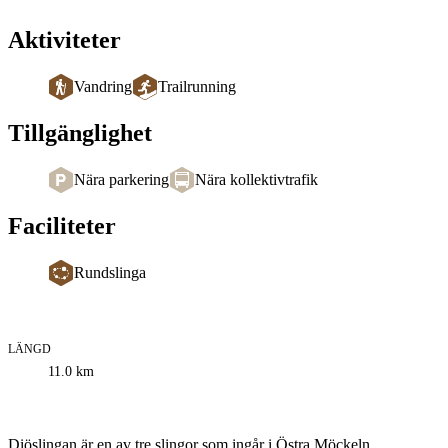
Aktiviteter
Vandring
Trailrunning
Tillgänglighet
Nära parkering
Nära kollektivtrafik
Faciliteter
Rundslinga
LÄNGD
Information
11.0
km
om
leden
Beskrivning
Diöslingan är en av tre slingor som ingår i Östra Möckeln