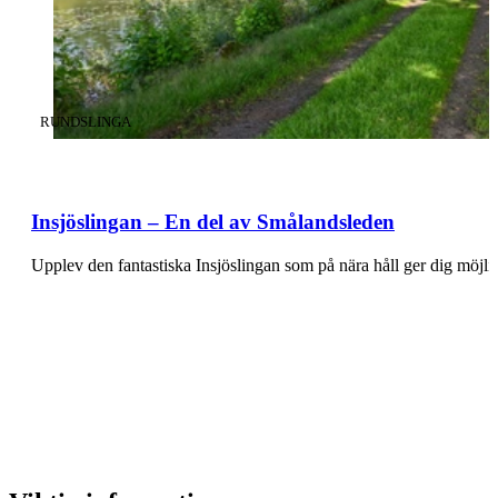
KATEGORI
:
RUNDSLINGA
Insjöslingan – En del av Smålandsleden
Upplev den fantastiska Insjöslingan som på nära håll ger dig möjl