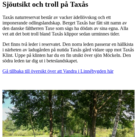
Sjöutsikt och troll på Taxås
Taxås naturreservat består av vacker ädellövskog och ett
imponerande odlingslandskap. Berget Taxås har fått sitt namn av
den danske fältherren Taxe som sägs ha dödats av sina egna. Alla
vet att det bott troll bland Taxås klippor sedan urminnes tider.
Det finns två leder i reservatet. Den norra leden passerar en hällkista
i närheten av ladugården på nutida Taxås gård vidare upp mot Taxås
Klint. Uppe på klinten har du en fin utsikt över sjön Möckeln. Den
södra leden tar dig ut i beteslandskapet.
Gå tillbaka till översikt över att Vandra i Linnébygden här
Bildspel
med
bilder