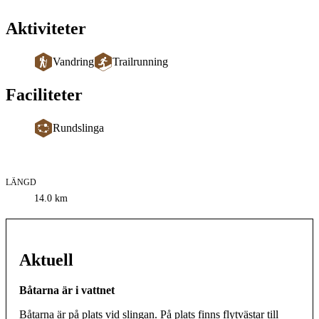
Aktiviteter
Vandring
Trailrunning
Faciliteter
Rundslinga
LÄNGD
Information
14.0
km
om
leden
Aktuell
Båtarna är i vattnet
Båtarna är på plats vid slingan. På plats finns flytvästar till