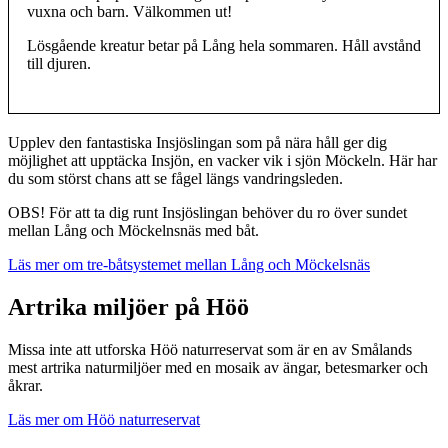
vuxna och barn. Välkommen ut!
Lösgående kreatur betar på Lång hela sommaren. Håll avstånd
till djuren.
Beskrivning
Upplev den fantastiska Insjöslingan som på nära håll ger dig
möjlighet att upptäcka Insjön, en vacker vik i sjön Möckeln. Här har
du som störst chans att se fågel längs vandringsleden.
OBS! För att ta dig runt Insjöslingan behöver du ro över sundet
mellan Lång och Möckelnsnäs med båt.
Läs mer om tre-båtsystemet mellan Lång och Möckelsnäs
Artrika miljöer på Höö
Missa inte att utforska Höö naturreservat som är en av Smålands
mest artrika naturmiljöer med en mosaik av ängar, betesmarker och
åkrar.
Läs mer om Höö naturreservat