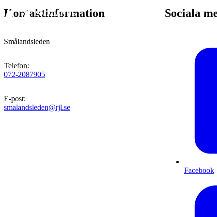
Kontaktinformation
Sociala m
Smålandsleden
Telefon
:
072-2087905
E-post
:
smalandsleden@rjl.se
Facebook