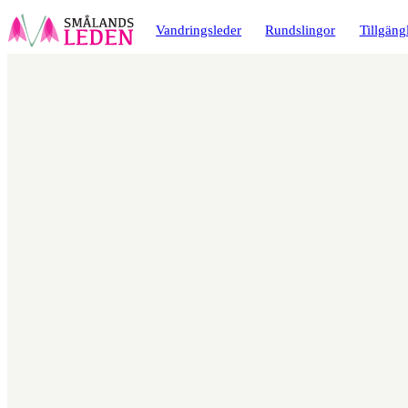
a till
dinnehåll
Vandringsleder
Rundslingor
Tillgäng
Karta