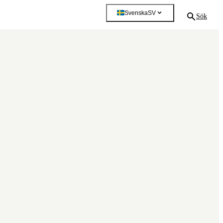
Svenska
SV
Sök