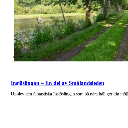
KATEGORI
:
RUNDSLINGA
Insjöslingan – En del av Smålandsleden
Upplev den fantastiska Insjöslingan som på nära håll ger dig möj