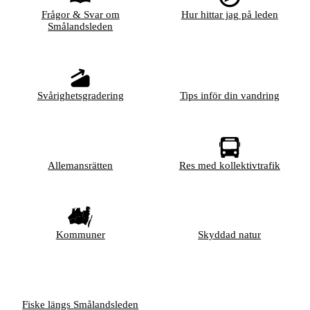
Frågor & Svar om
Hur hittar jag på leden
Smålandsleden
Svårighetsgradering
Tips inför din vandring
Allemansrätten
Res med kollektivtrafik
Kommuner
Skyddad natur
Fiske längs Smålandsleden