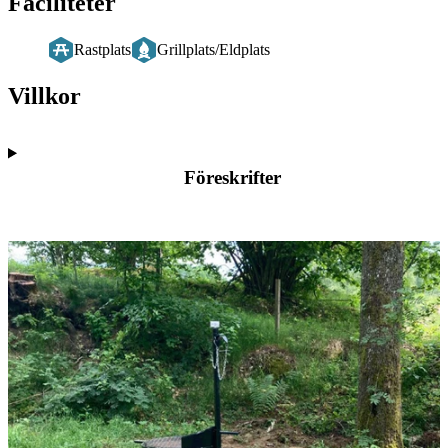
Faciliteter
Rastplats
Grillplats/Eldplats
Villkor
Föreskrifter
Bildspel
med
bilder