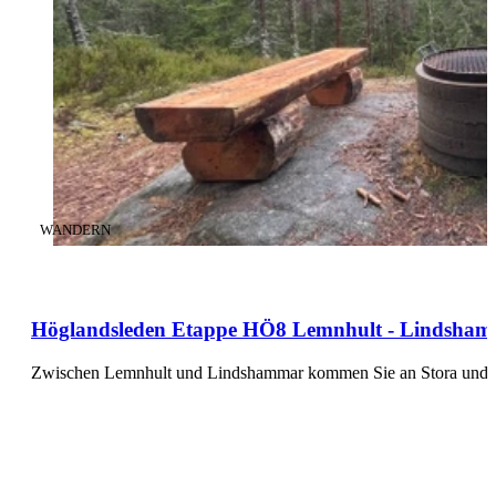
KATEGORIE
:
WANDERN
Höglandsleden Etappe HÖ8 Lemnhult - Lindshamma
Zwischen Lemnhult und Lindshammar kommen Sie an Stora und Li