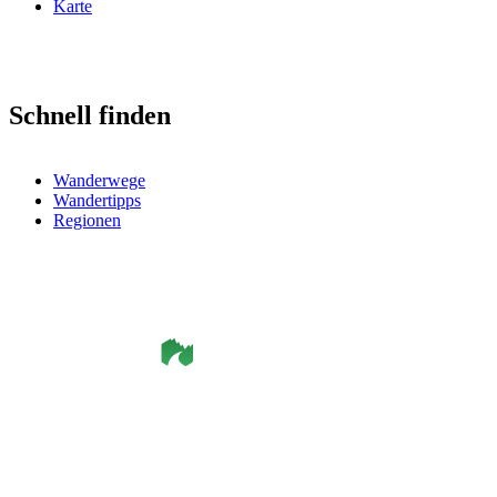
Karte
Schnell finden
Wanderwege
Wandertipps
Regionen
©
Smålandsleden
& OutdoorMap. All rights reserved.
Datenschutzerklärung
•
Cookie-Richtlinie