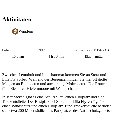
Aktivitäten
Wandern
LÄNGE
ZEIT
SCHWIERIGKEITSGRAD
Informationen
16.5
km
4 h 10 min
Blau – mittel
zum
Weg
Beschreibung
Zwischen Lemnhult und Lindshammar kommen Sie an Stora und
Lilla Fly vorbei. Während der Beerenzeit finden Sie hier oft große
Mengen an Blaubeeren und auch einige Moltebeeren. Die Route
führt Sie durch Kiefernmoore mit Wildnischarakter.
In Jättabacken gibt es eine Schutzhütte, einen Grillplatz und eine
Trockentoilette. Der Rastplatz bei Stora und Lilla Fly verfügt über
einen Windschutz und einen Grillplatz. Eine Trockentoilette befindet
sich etwa 200 Meter südlich des Parkplatzes des Naturschutzgebiets.