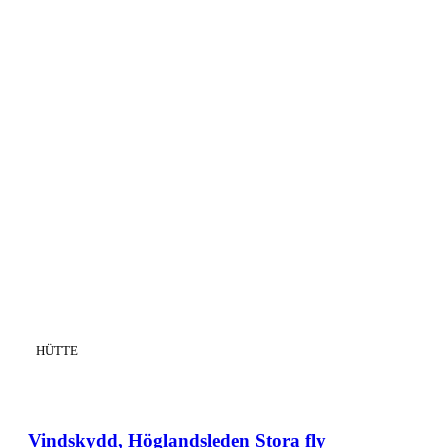
KATEGORIE
:
HÜTTE
Vindskydd, Höglandsleden Stora fly