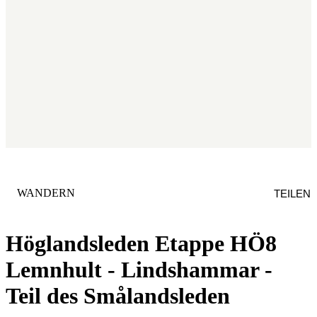
KATEGORIE
:
WANDERN
TEILEN
Höglandsleden Etappe HÖ8
Lemnhult - Lindshammar -
Teil des Smålandsleden