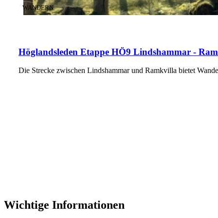
KATEGORIE
:
WANDERN
Höglandsleden Etappe HÖ9 Lindshammar - Ramkvi
Die Strecke zwischen Lindshammar und Ramkvilla bietet Wand
Wichtige Informationen