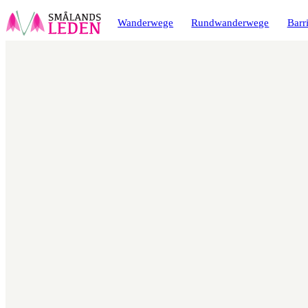
ptinhalt
ingen
Wanderwege
Rundwanderwege
Barri
Karte