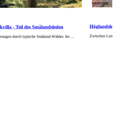
KATEGORIE
:
WANDERN
Höglandsle
lla - Teil des Smålandsleden
Zwischen Lemn
erungen durch typische Småland-Wälder. Im …