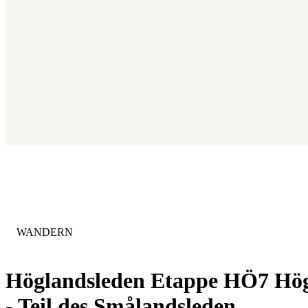
KATEGORIE
:
WANDERN
Höglandsleden Etappe HÖ7 Hög
- Teil des Smålandsleden