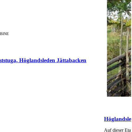
TEGORIE
:
BINE
ststuga, Höglandsleden Jättabacken
KATEGORIE
:
WANDERN
Höglandsle
Auf dieser Eta