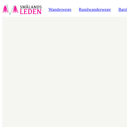
ptinhalt
ingen
Wanderwege
Rundwanderwege
Barri
Karte