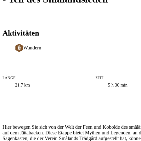
Aktivitäten
Wandern
LÄNGE
ZEIT
Informationen
21.7
km
5 h 30 min
zum
Weg
Beschreibung
Hier bewegen Sie sich von der Welt der Feen und Kobolde des smålä
auf dem Jättabacken. Diese Etappe bietet Mythen und Legenden, an 
Sagenkästen, die der Verein Smålands Trädgård aufgestellt hat, könne