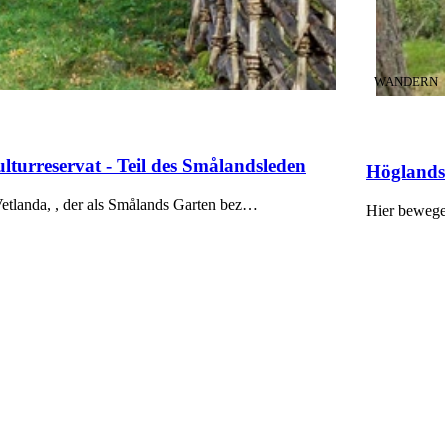
KATEGORIE
WANDERN
turreservat - Teil des Smålandsleden
Höglandsl
Vetlanda, , der als Smålands Garten bez…
Hier bewege