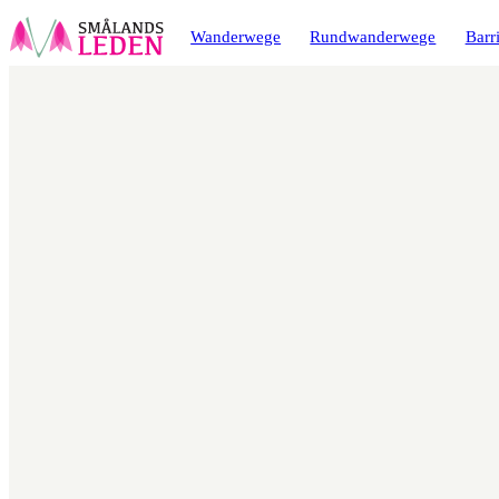
ptinhalt
ingen
Wanderwege
Rundwanderwege
Barri
Karte