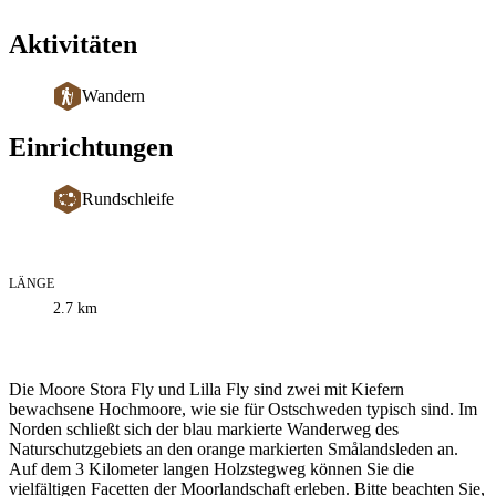
Aktivitäten
Wandern
Einrichtungen
Rundschleife
LÄNGE
Informationen
2.7
km
zum
Weg
Beschreibung
Die Moore Stora Fly und Lilla Fly sind zwei mit Kiefern
bewachsene Hochmoore, wie sie für Ostschweden typisch sind. Im
Norden schließt sich der blau markierte Wanderweg des
Naturschutzgebiets an den orange markierten Smålandsleden an.
Auf dem 3 Kilometer langen Holzstegweg können Sie die
vielfältigen Facetten der Moorlandschaft erleben. Bitte beachten Sie,