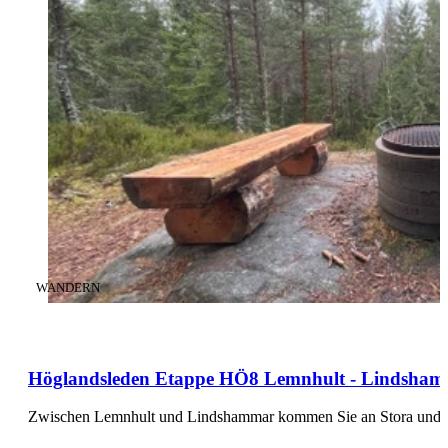
KATEGORIE
:
WANDERN
Höglandsleden Etappe HÖ8 Lemnhult - Lindshamma
Zwischen Lemnhult und Lindshammar kommen Sie an Stora und Li