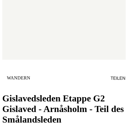
KATEGORIE
:
WANDERN
TEILEN
Gislavedsleden Etappe G2
Gislaved - Arnåsholm - Teil des
Smålandsleden