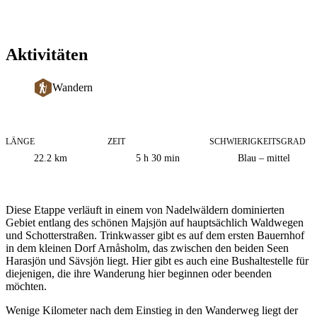
Aktivitäten
Wandern
LÄNGE
ZEIT
SCHWIERIGKEITSGRAD
Informationen
22.2
km
5 h 30 min
Blau – mittel
zum
Weg
Beschreibung
Diese Etappe verläuft in einem von Nadelwäldern dominierten
Gebiet entlang des schönen Majsjön auf hauptsächlich Waldwegen
und Schotterstraßen. Trinkwasser gibt es auf dem ersten Bauernhof
in dem kleinen Dorf Arnåsholm, das zwischen den beiden Seen
Harasjön und Sävsjön liegt. Hier gibt es auch eine Bushaltestelle für
diejenigen, die ihre Wanderung hier beginnen oder beenden
möchten.
Wenige Kilometer nach dem Einstieg in den Wanderweg liegt der