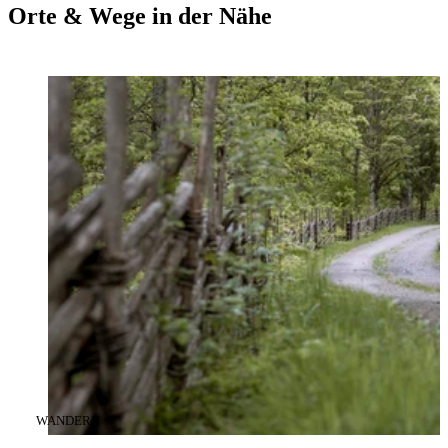
Orte & Wege in der Nähe
KATEGORIE
:
WANDERN