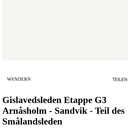
KATEGORIE
:
WANDERN
TEILEN
Gislavedsleden Etappe G3
Arnåsholm - Sandvik - Teil des
Smålandsleden