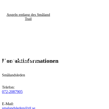
Angeln entlang des Småland
Trail
Kontaktinformationen
Smålandsleden
Telefon
:
072-2087905
E-Mail
:
smalandsleden@rjl.se