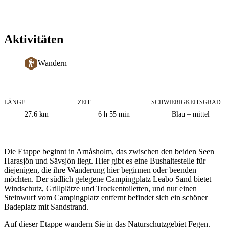
Aktivitäten
Wandern
LÄNGE
ZEIT
SCHWIERIGKEITSGRAD
Informationen
27.6
km
6 h 55 min
Blau – mittel
zum
Weg
Beschreibung
Die Etappe beginnt in Arnåsholm, das zwischen den beiden Seen
Harasjön und Sävsjön liegt. Hier gibt es eine Bushaltestelle für
diejenigen, die ihre Wanderung hier beginnen oder beenden
möchten. Der südlich gelegene Campingplatz Leabo Sand bietet
Windschutz, Grillplätze und Trockentoiletten, und nur einen
Steinwurf vom Campingplatz entfernt befindet sich ein schöner
Badeplatz mit Sandstrand.
Auf dieser Etappe wandern Sie in das Naturschutzgebiet Fegen.