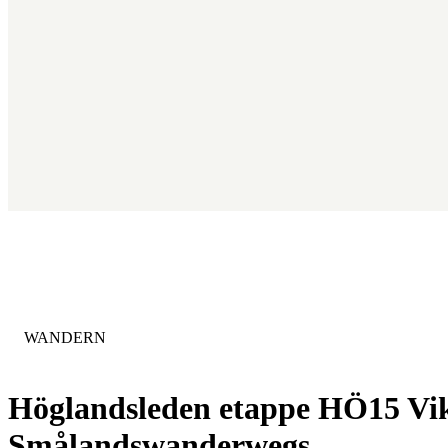
KATEGORIE
:
WANDERN
Höglandsleden etappe HÖ15 Viks
Smålandswanderwegs