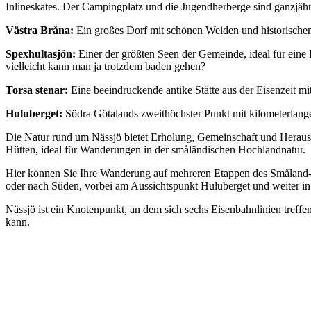
Inlineskates. Der Campingplatz und die Jugendherberge sind ganzjähr
Västra Bråna:
Ein großes Dorf mit schönen Weiden und historische
Spexhultasjön:
Einer der größten Seen der Gemeinde, ideal für eine
vielleicht kann man ja trotzdem baden gehen?
Torsa stenar:
Eine beeindruckende antike Stätte aus der Eisenzeit 
Huluberget:
Södra Götalands zweithöchster Punkt mit kilometerlange
Die Natur rund um Nässjö bietet Erholung, Gemeinschaft und Heraus
Hütten, ideal für Wanderungen in der småländischen Hochlandnatur.
Hier können Sie Ihre Wanderung auf mehreren Etappen des Småland-T
oder nach Süden, vorbei am Aussichtspunkt Huluberget und weiter i
Nässjö ist ein Knotenpunkt, an dem sich sechs Eisenbahnlinien treff
kann.