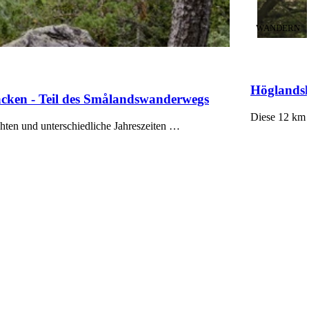
KATEGORIE
:
WANDERN
Höglandsl
cken - Teil des Smålandswanderwegs
Diese 12 km 
hten und unterschiedliche Jahreszeiten …