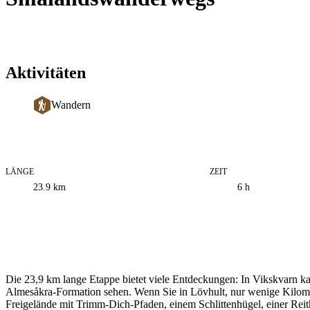
Aktivitäten
Wandern
LÄNGE
ZEIT
Informationen
23.9
km
6 h
zum
Weg
Beschreibung
Die 23,9 km lange Etappe bietet viele Entdeckungen: In Vikskvarn ka
Almesåkra-Formation sehen. Wenn Sie in Lövhult, nur wenige Kilome
Freigelände mit Trimm-Dich-Pfaden, einem Schlittenhügel, einer Reit