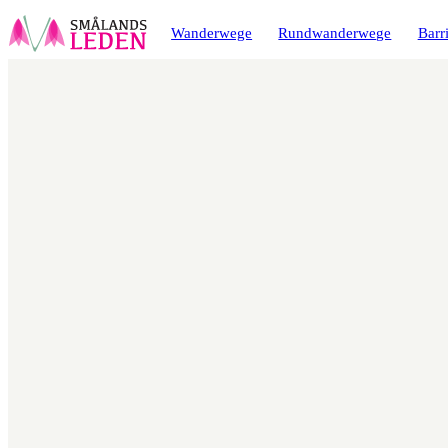
ptinhalt
ingen
Wanderwege
Rundwanderwege
Barri
Karte