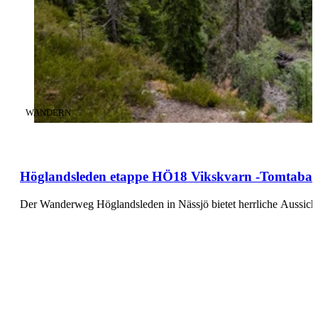
KATEGORIE
:
WANDERN
Höglandsleden etappe HÖ18 Vikskvarn -Tomtabac
Der Wanderweg Höglandsleden in Nässjö bietet herrliche Aussicht