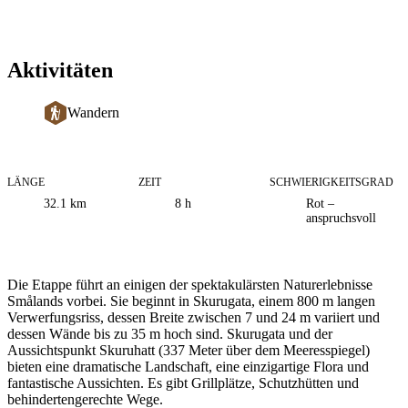
Aktivitäten
Wandern
LÄNGE
ZEIT
SCHWIERIGKEITSGRAD
Informationen
32.1
km
8 h
Rot –
zum
anspruchsvoll
Weg
Beschreibung
Die Etappe führt an einigen der spektakulärsten Naturerlebnisse
Smålands vorbei. Sie beginnt in Skurugata, einem 800 m langen
Verwerfungsriss, dessen Breite zwischen 7 und 24 m variiert und
dessen Wände bis zu 35 m hoch sind. Skurugata und der
Aussichtspunkt Skuruhatt (337 Meter über dem Meeresspiegel)
bieten eine dramatische Landschaft, eine einzigartige Flora und
fantastische Aussichten. Es gibt Grillplätze, Schutzhütten und
behindertengerechte Wege.