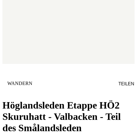
KATEGORIE
:
WANDERN
TEILEN
Höglandsleden Etappe HÖ2
Skuruhatt - Valbacken - Teil
des Smålandsleden