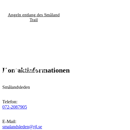
Angeln entlang des Småland
Trail
Kontaktinformationen
Smålandsleden
Telefon
:
072-2087905
E-Mail
:
smalandsleden@rjl.se