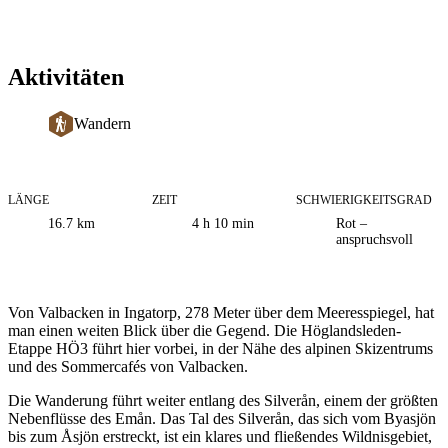
Aktivitäten
Wandern
LÄNGE
ZEIT
SCHWIERIGKEITSGRAD
Informationen
16.7
km
4 h 10 min
Rot –
zum
anspruchsvoll
Weg
Beschreibung
Von Valbacken in Ingatorp, 278 Meter über dem Meeresspiegel, hat
man einen weiten Blick über die Gegend. Die Höglandsleden-
Etappe HÖ3 führt hier vorbei, in der Nähe des alpinen Skizentrums
und des Sommercafés von Valbacken.
Die Wanderung führt weiter entlang des Silverån, einem der größten
Nebenflüsse des Emån. Das Tal des Silverån, das sich vom Byasjön
bis zum Åsjön erstreckt, ist ein klares und fließendes Wildnisgebiet,