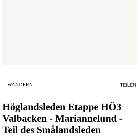
KATEGORIE
:
WANDERN
TEILEN
Höglandsleden Etappe HÖ3
Valbacken - Mariannelund -
Teil des Smålandsleden