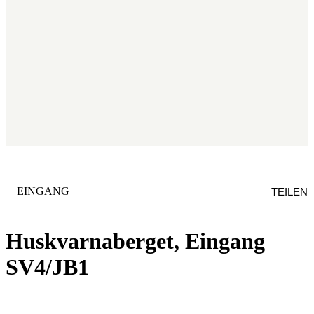
KATEGORIE
:
EINGANG
TEILEN
Huskvarnaberget, Eingang
SV4/JB1