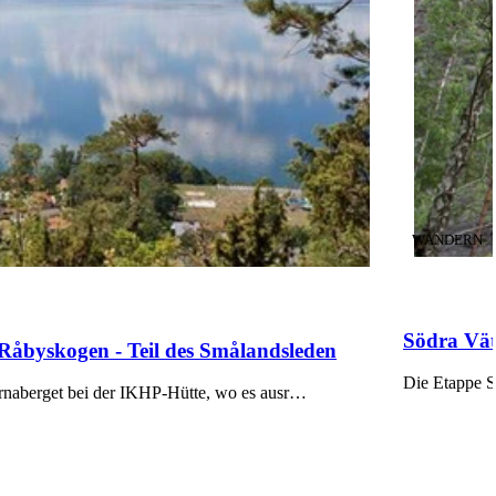
KATEGORIE
:
WANDERN
Södra Vät
Råbyskogen - Teil des Smålandsleden
Die Etappe S
rnaberget bei der IKHP-Hütte, wo es ausr…