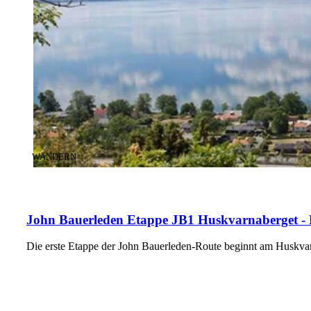
KATEGORIE
:
WANDERN
John Bauerleden Etappe JB1 Huskvarnaberget - 
Die erste Etappe der John Bauerleden-Route beginnt am Huskva