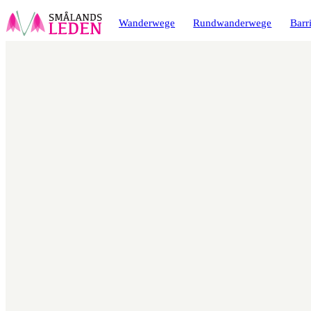
ptinhalt
ingen
Wanderwege
Rundwanderwege
Barri
Karte