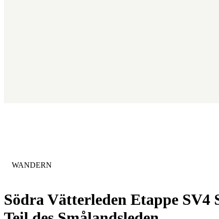
KATEGORIE
:
WANDERN
Södra Vätterleden Etappe SV4 
Teil des Smålandsleden