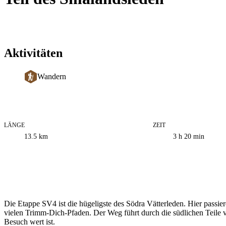
Aktivitäten
Wandern
LÄNGE
ZEIT
Informationen
13.5
km
3 h 20 min
zum
Weg
Beschreibung
Die Etappe SV4 ist die hügeligste des Södra Vätterleden. Hier passi
vielen Trimm-Dich-Pfaden. Der Weg führt durch die südlichen Teile
Besuch wert ist.