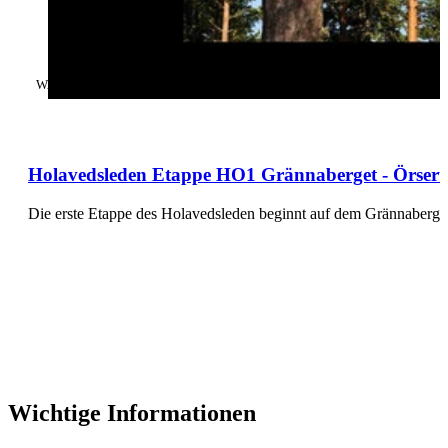
KATEGORIE
:
WANDERN
Holavedsleden Etappe HO1 Grännaberget - Örserum
Die erste Etappe des Holavedsleden beginnt auf dem Grännaberge
Wichtige Informationen