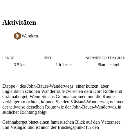
Aktivitäten
Wandern
LÄNGE
ZEIT
SCHWIERIGKEITSGRAD
Informationen
3.5
km
1 h 1 min
Blau – mittel
zum
Weg
Beschreibung
Etappe 4 des John-Bauer-Wanderwegs, einer kurzen, aber
unglaublich schönen Wanderroute zwischen dem Dorf Röttle und
Grännaberget. Wenn Sie aus Gränna kommen und die Runde
verlängern möchten, können Sie den Västanå-Wanderweg nehmen,
der teilweise derselben Route wie der John-Bauer-Wanderweg in
südlicher Richtung folgt.
Grännaberget bietet einen fantastischen Blick auf den Vätternsee
und Visingsö und ist auch der Einstiegspunkt für den