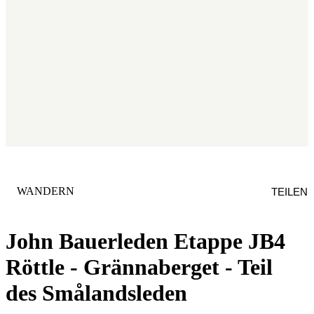
KATEGORIE
:
WANDERN
TEILEN
John Bauerleden Etappe JB4
Röttle - Grännaberget - Teil
des Smålandsleden