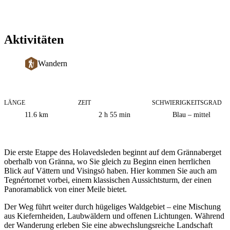
Aktivitäten
Wandern
LÄNGE
ZEIT
SCHWIERIGKEITSGRAD
Informationen
11.6
km
2 h 55 min
Blau – mittel
zum
Weg
Beschreibung
Die erste Etappe des Holavedsleden beginnt auf dem Grännaberget
oberhalb von Gränna, wo Sie gleich zu Beginn einen herrlichen
Blick auf Vättern und Visingsö haben. Hier kommen Sie auch am
Tegnértornet vorbei, einem klassischen Aussichtsturm, der einen
Panoramablick von einer Meile bietet.
Der Weg führt weiter durch hügeliges Waldgebiet – eine Mischung
aus Kiefernheiden, Laubwäldern und offenen Lichtungen. Während
der Wanderung erleben Sie eine abwechslungsreiche Landschaft