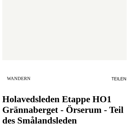
KATEGORIE
:
WANDERN
TEILEN
Holavedsleden Etappe HO1
Grännaberget - Örserum - Teil
des Smålandsleden