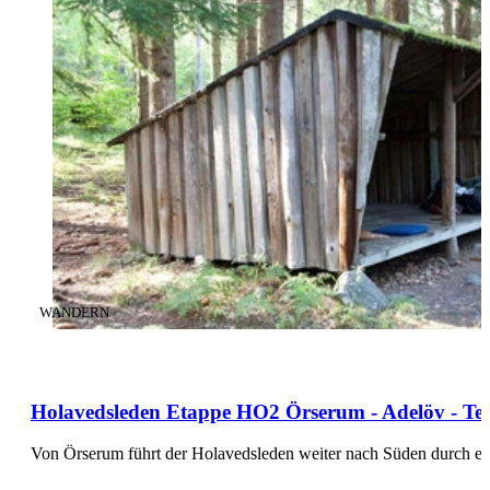
KATEGORIE
:
WANDERN
Holavedsleden Etappe HO2 Örserum - Adelöv - Tei
Von Örserum führt der Holavedsleden weiter nach Süden durch ei